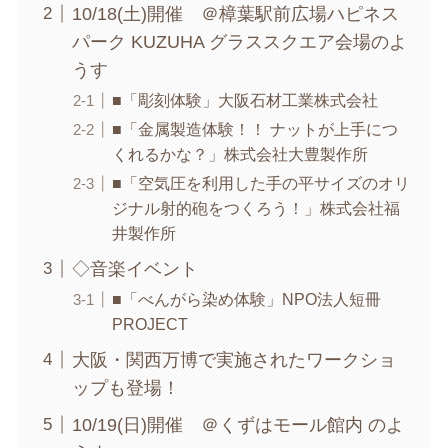
10/18(土)開催 ＠樟葉駅前広場ハピネス
パーク KUZUHA グラススクエア会場のよ
うす
■「彫刻体験」大阪石材工業株式会社
■「金属製造体験！！ ナットが上手につ
くれるかな？」株式会社大豊製作所
■「空気圧を利用した手の平サイズのオリ
ジナル射的砲をつくろう！」株式会社福
井製作所
◇音楽イベント
■「べんがら染め体験」NPO法人短冊
PROJECT
大阪・関西万博で実施されたワークショ
ップも登場！
10/19(日)開催 ＠くずはモール館内 のよ